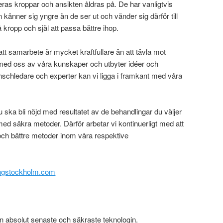
eras kroppar och ansikten åldras på. De har vanligtvis
n känner sig yngre än de ser ut och vänder sig därför till
få kropp och själ att passa bättre ihop.
t samarbete är mycket kraftfullare än att tävla mot
 med oss av våra kunskaper och utbyter idéer och
schledare och experter kan vi ligga i framkant med våra
du ska bli nöjd med resultatet av de behandlingar du väljer
med säkra metoder. Därför arbetar vi kontinuerligt med att
och bättre metoder inom våra respektive
ingstockholm.com
en absolut senaste och säkraste teknologin.