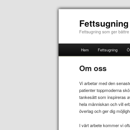
Fettsugning
Fettsugning som ger bättre l
Hem
Fettsugning
Ö
Om oss
Vi arbetar med den senaste
patienter toppmoderna skön
tankesätt som inspireras av
hela människan och vill er
överlag och ger dig möjligh
I vårt arbete kommer vi o